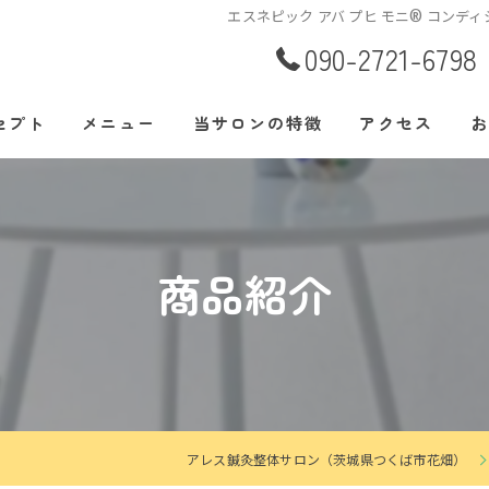
エスネピック アバ プヒ モニ® コンデ
090-2721-6798
セプト
メニュー
当サロンの特徴
アクセス
お
あいさつ
腰痛
肩こり
商品紹介
美容鍼
整体
自律神経
アレス鍼灸整体サロン（茨城県つくば市花畑）