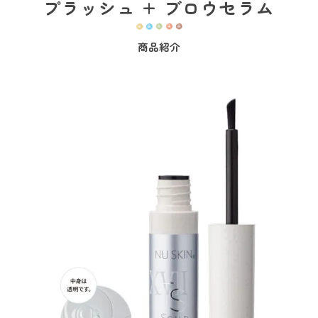
プラッシュ + ブロウセラム
商品紹介