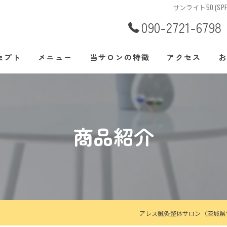
サンライト50 (S
090-2721-6798
セプト
メニュー
当サロンの特徴
アクセス
お
あいさつ
腰痛
肩こり
商品紹介
美容鍼
整体
自律神経
アレス鍼灸整体サロン（茨城県