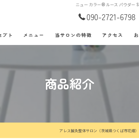
ニュー カラー® ルース パウダー S
090-2721-6798
セプト
メニュー
当サロンの特徴
アクセス
お
あいさつ
腰痛
肩こり
商品紹介
美容鍼
整体
自律神経
アレス鍼灸整体サロン（茨城県つくば市花畑）