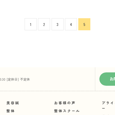
1
2
3
4
5
お
23:30 [定休日] 不定休
美容鍼
お客様の声
プライ
ー
整体
整体スクール