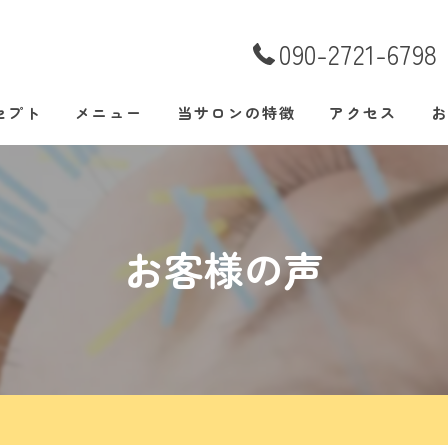
090-2721-6798
セプト
メニュー
当サロンの特徴
アクセス
お
あいさつ
腰痛
肩こり
お客様の声
美容鍼
整体
自律神経