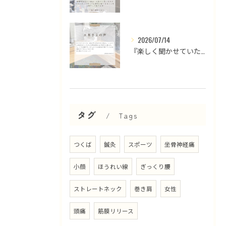
2026/07/14
『楽しく聞かせていただいております』
タグ
Tags
つくば
鍼灸
スポーツ
坐骨神経痛
小顔
ほうれい線
ぎっくり腰
ストレートネック
巻き肩
女性
頭痛
筋膜リリース