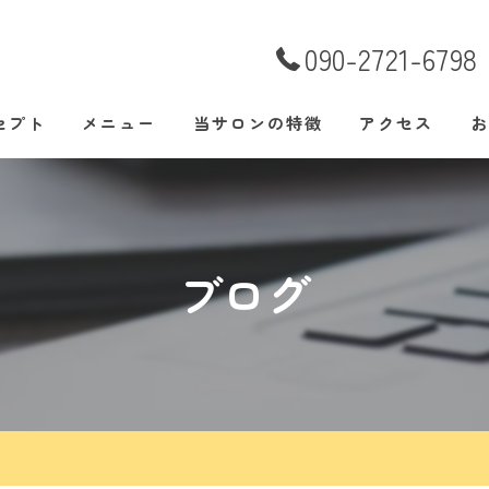
090-2721-6798
セプト
メニュー
当サロンの特徴
アクセス
お
あいさつ
腰痛
肩こり
ブログ
美容鍼
整体
自律神経