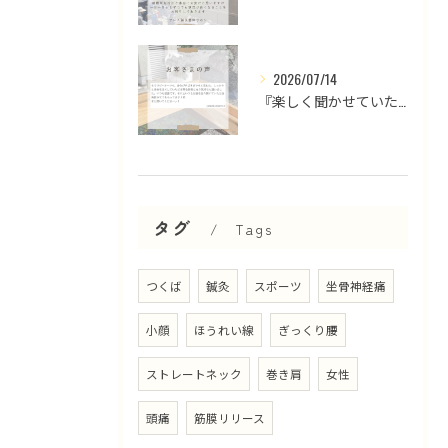
2026/07/14
『楽しく聞かせていただいております』
タグ
Tags
つくば
鍼灸
スポーツ
坐骨神経痛
小顔
ほうれい線
ぎっくり腰
ストレートネック
巻き肩
女性
頭痛
筋膜リリース