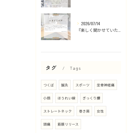
2026/07/14
『楽しく聞かせていただいております』
タグ
Tags
つくば
鍼灸
スポーツ
坐骨神経痛
小顔
ほうれい線
ぎっくり腰
ストレートネック
巻き肩
女性
頭痛
筋膜リリース